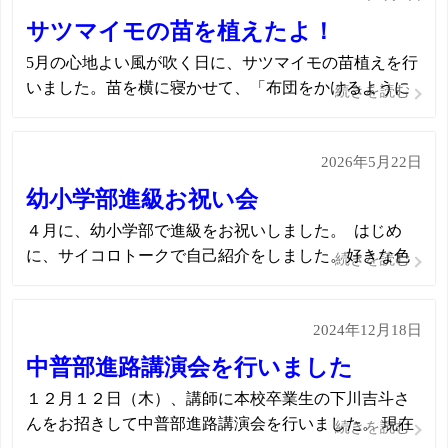
揺らしながら、目を見開いて楽しんでいま […]
サツマイモの苗を植えたよ！
5月の心地よい風が吹く日に、サツマイモの苗植えを行
いました。苗を横に寝かせて、「布団をかけるように
続きを読む
土を掛けてね」と伝えると、手のひらでそっと土をか
ぶせていました。最後に「大きくなあれ」と水やりを
2026年5月22日
しました。じょうろの中の水を自分の指で確かめてか
ら苗に水をたっぷりあげました。&nbs […]
幼小学部進級お祝い会
４月に、幼小学部で進級をお祝いしました。 はじめ
に、サイコロトークで自己紹介をしました。好きな色
続きを読む
や好きなキャラクターを紹介し合い、みんなのことを
よく知ることができる時間となりました。 また、千本
2024年12月18日
引きでは、何がでるかなと思いながら、ひもを引きま
した。&nbs […]
中普部進路講演会を行いました
１２月１２日（木）、講師に本校卒業生の下川吉斗さ
んをお招きして中普部進路講演会を行いました。 現在
続きを読む