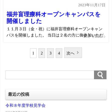
2023年11月17日
すれば後悔しない 人生はやる気とやり方で変わる」と
題しまして、（株）エンジョブ 代表取 […]
福井盲理療科オープンキャンパスを
開催しました
１１月３日（金・祝）に福井盲理療科オープンキャン
パスを開催しました。 当日は２名の方に御参加いただ
続きを読む
き、本校や理療科の概要説明、学校内見学、生理学や
解剖学の模擬授業、あん摩や鍼（はり）、灸（きゅ
1
2
3
4
次へ
う）の実技体験をしていただきました。 初めて参加し
た方からは、見えにくくなったけど、新た […]
投
稿
の
最近の投稿
ペ
令和８年度学校見学会
ー