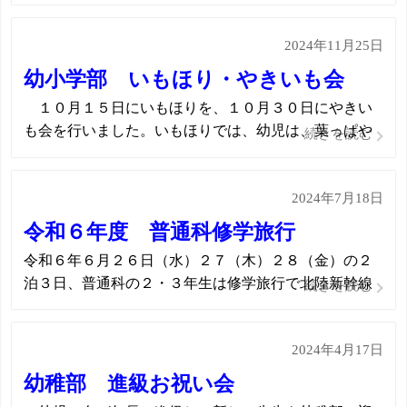
下川さんは、松岡デイサービスセンターを拠点として
上志比デイサービスセンターも兼務しておられます。
2024年11月25日
下川さんのマッサージを切望してデイサービスセンタ
ーに通う、という方がいらっしゃるほど、 […]
幼小学部 いもほり・やきいも会
１０月１５日にいもほりを、１０月３０日にやきい
も会を行いました。いもほりでは、幼児は、葉っぱや
続きを読む
つる、いも、土に触れ、手触りや匂いなどを楽しみま
した。いものつるを「うんとうこしょ、どっこいし
2024年7月18日
ょ。」と教師と一緒にひっぱりました。細めのいもが
２０個ほど収穫できました。 暖かい日差し […]
令和６年度 普通科修学旅行
令和６年６月２６日（水）２７（木）２８（金）の２
泊３日、普通科の２・３年生は修学旅行で北陸新幹線
続きを読む
に乗り、関東方面に行ってきました。 １日目と２日目
の午前は、３班に分かれて大企業や体験施設、大型専
2024年4月17日
門店など、東京ならではの施設を訪問しました。それ
ぞれ事前学習で準備してきたことを生かし […]
幼稚部 進級お祝い会