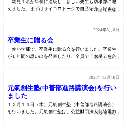
幼児１名が年長に進級し、新しい先生も幼稚部に迎
えました。まずはサイコロトークで自己紹介。好きな
続きを読む
食べ物や最近はまっていること、今年の目標、盲学校
の好きなところなど、共通点や意外な一面を知ること
2024年3月8日
ができて、距離がグッと縮まりました。 後半は音楽
に合わせた活動を楽しみました。パラシュー […]
卒業生に贈る会
幼小学部で、卒業生に贈る会を行いました。卒業生
が６年間の思い出を発表したり、全員で「木星」を合
続きを読む
奏したり、○×クイズをしたりしました。最後には、互
いに心を込めて作ったプレゼントや手紙を交換しまし
2023年12月18日
た。みんなで思い出を振り返りながら、楽しいひとと
きを過ごしました。
元氣創生塾(中普部進路講演会)を行い
ました
１２月１４日（木）元氣創生塾（中普部進路講演会）
を行いました。元氣創生塾は、公益財団法人北陸電力
続きを読む
教育振興財団が行っている事業で、今年度はこれを中
普部の進路講演会として開催しました。 「チャレンジ