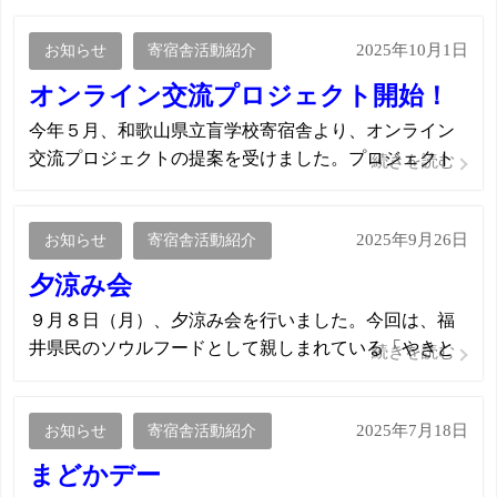
2025年10月1日
お知らせ
寄宿舎活動紹介
オンライン交流プロジェクト開始！
今年５月、和歌山県立盲学校寄宿舎より、オンライン
交流プロジェクトの提案を受けました。プロジェクト
続きを読む
の内容は、福井県を含む近畿地区の寄宿舎間で、生徒
同士が地域を越えてつながり、互いの学校生活や文化
2025年9月26日
を共有し、交流の輪を広げることをめざそうとするも
お知らせ
寄宿舎活動紹介
のでした。子どもたちにも概要を話すと、「 […]
夕涼み会
９月８日（月）、夕涼み会を行いました。今回は、福
井県民のソウルフードとして親しまれている「やきと
続きを読む
りの名門 秋吉」様の出張サービスに来て頂きました。
目の前で炭火で焼き上げられた本格的な味に、舎生た
2025年7月18日
ちは「おいしい！」と笑顔で味わっていました。 そし
お知らせ
寄宿舎活動紹介
て、夕涼み会のフィナーレを飾ったのは […]
まどかデー