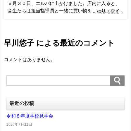
６月３０日、エルパに出かけました。店内に入ると、
舎生たちは担当指導員と一緒に買い物をしたり、ウイ
続きを読む
ンドウショッピングをしたりしました。 今回、夕食は
２階のフードコート内でとることになっていたので、
ほとんどの舎生が事前に店舗情報やメニュー料金を確
認し、何を食べようかと考え、楽しみにし […]
早川悠子 による最近のコメント
コメントはありません。
最近の投稿
令和８年度学校見学会
2026年7月22日