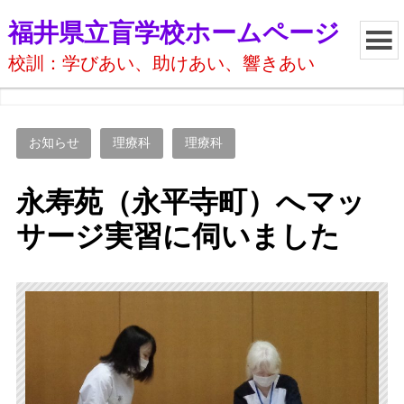
福井県立盲学校ホームページ
校訓：学びあい、助けあい、響きあい
お知らせ
理療科
理療科
永寿苑（永平寺町）へマッ
サージ実習に伺いました