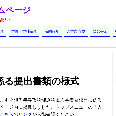
ムページ
あい
介
学部・学科紹介
活動紹介
入学案内😄
啓発事業
係る提出書類の様式
ます令和７年専攻科理療科度入学者登校日に係る
ページ内に掲載しました。トップメニューの「入
こちらのリンク
から御確認ください。