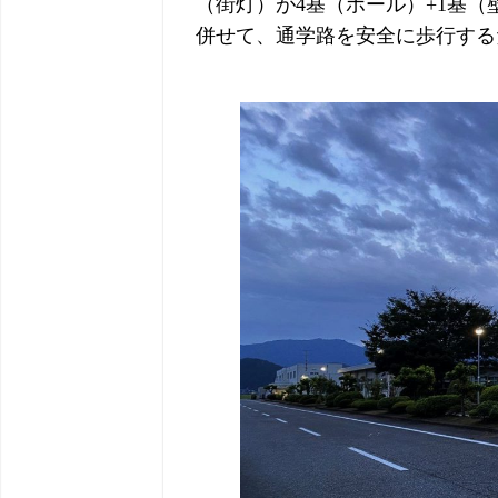
（街灯）が4基（ポール）+1基
併せて、通学路を安全に歩行する