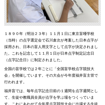
１８９０年（明治２３年）１１月１日に東京盲唖学校
（当時）の点字選定会で石川倉次が考案した日本点字が
採用され、日本の盲人用文字として点字が決定されまし
た。これを記念して１１月１日が日本点字制定記念日
（点字記念日）に制定されました。
全国の盲学校では２年ごとに「全国盲学校点字競技大
会」を開催しています。その大会が今年度福井盲主管で
行われます。
福井盲では、毎年点字記念日前の１週間を点字週間とし
て、生徒や教職員全員が点字を学ぶ場をつくっていま
す。これにあわせて今年度点字競技大会に出場する生徒