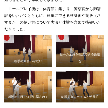
ロールプレイ後は、体育館に集まり、警察官から御講
評をいただくとともに、簡単にできる護身術や刺股（さ
すまた）の使い方について実演と体験を含めて指導いた
だきました。
相手の全身を視認できる距離
相手の間合いが近い
を
刺股は、腰では押し返される
刺股を胸に当てると効果的